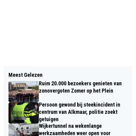
Vorig artikel
Volgend artikel
AZ PAKT DRIE PUNTEN TEGEN FC
Meest Gelezen
ALKMAARSE IJSBAAN SLUIT DEUREN
TWENTE IN WONDERLIJK 'EIGEN
Ruim 20.000 bezoekers genieten van
NA ‘BIJZONDER’ SEIZOEN
DOELPUNTEN DUEL’
zonovergoten Zomer op het Plein
Persoon gewond bij steekincident in
centrum van Alkmaar, politie zoekt
getuigen
Wijkertunnel na wekenlange
werkzaamheden weer open voor