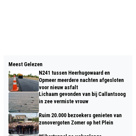
Vorig artikel
Volgend artikel
JE HUIS ISOLEREN? PROFITEER VAN
Meest Gelezen
GENOMINEERDEN SPORTGALA
FINANCIËLE VOORDELEN
N241 tussen Heerhugowaard en
ALKMAAR 2025 BEKEND
Opmeer meerdere nachten afgesloten
voor nieuw asfalt
Lichaam gevonden van bij Callantsoog
in zee vermiste vrouw
Ruim 20.000 bezoekers genieten van
zonovergoten Zomer op het Plein