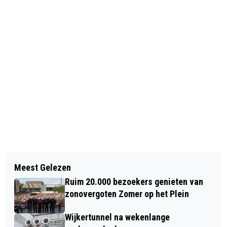
Vorig artikel
Volgend artikel
TWEE GEWONDEN EN AANHOUDINGEN
Meest Gelezen
VOORSTELLING ‘DE JAREN’ WINNAAR
NA STEEKINCIDENT BIJ AZC IN
Ruim 20.000 bezoekers genieten van
THEATER DE VEST TONEEL
ALKMAAR
zonovergoten Zomer op het Plein
PUBLIEKSPRIJS
Wijkertunnel na wekenlange