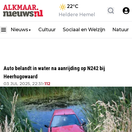
22
°C
Heldere Hemel
Nieuws
Cultuur
Sociaal en Welzijn
Natuur
▼
Auto belandt in water na aanrijding op N242 bij
Heerhugowaard
03 JUL 2025, 22:31
•
112