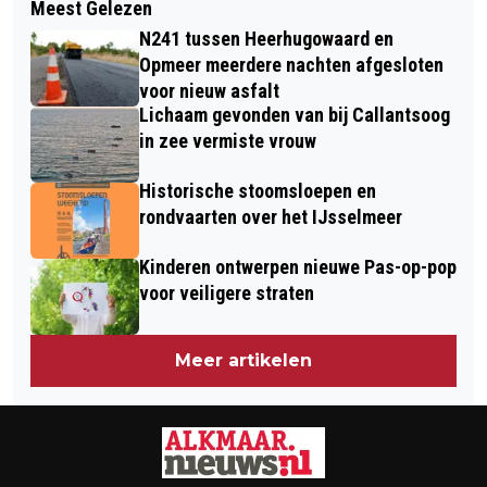
Meest Gelezen
KOMENDE ZATERDAG OPEN DAG IN
TEGEN ELEKTRONISCH AFVAL
N241 tussen Heerhugowaard en
KAESKOPPEN-LOODS
Opmeer meerdere nachten afgesloten
voor nieuw asfalt
Lichaam gevonden van bij Callantsoog
in zee vermiste vrouw
Historische stoomsloepen en
rondvaarten over het IJsselmeer
Kinderen ontwerpen nieuwe Pas-op-pop
voor veiligere straten
Meer artikelen