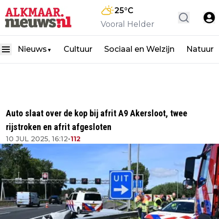
25
°C
Vooral Helder
Nieuws
Cultuur
Sociaal en Welzijn
Natuur
▼
Auto slaat over de kop bij afrit A9 Akersloot, twee
rijstroken en afrit afgesloten
10 JUL 2025, 16:12
•
112