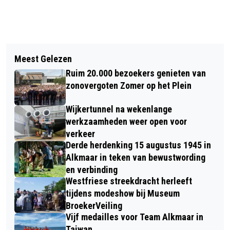
Vorig artikel
Volgend artikel
MOTORRIJDER GEWOND BIJ
Meest Gelezen
BESTUURSWISSELING BIJ STICHTING
EENZIJDIG ONGEVAL IN
Ruim 20.000 bezoekers genieten van
GOEDE DOELEN ALKMAAR
HEERHUGOWAARD
zonovergoten Zomer op het Plein
Wijkertunnel na wekenlange
werkzaamheden weer open voor
verkeer
Derde herdenking 15 augustus 1945 in
Alkmaar in teken van bewustwording
en verbinding
Westfriese streekdracht herleeft
tijdens modeshow bij Museum
BroekerVeiling
Vijf medailles voor Team Alkmaar in
Taiwan