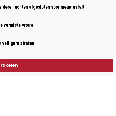
KETI KOTI LEEFT IN ALKMAAR:
dere nachten afgesloten voor nieuw asfalt
HERDENKING EN VIERING IN PARK DE
OUDE KWEKERIJ
ee vermiste vrouw
 veiligere straten
rtikelen