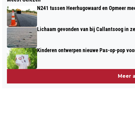
UPDATE: EXPLOSIE IN TREIN BIJ
N241 tussen Heerhugowaard en Opmeer meer
CASTRICUM, 1 GEWONDE, HONDERDEN
GEËVACUEERD
Lichaam gevonden van bij Callantsoog in z
Kinderen ontwerpen nieuwe Pas-op-pop voor
Meer a