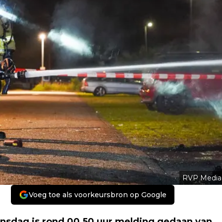
RVP Media
Voeg toe als voorkeursbron op Google
nsdag is rond 00.50 uur melding gedaan van