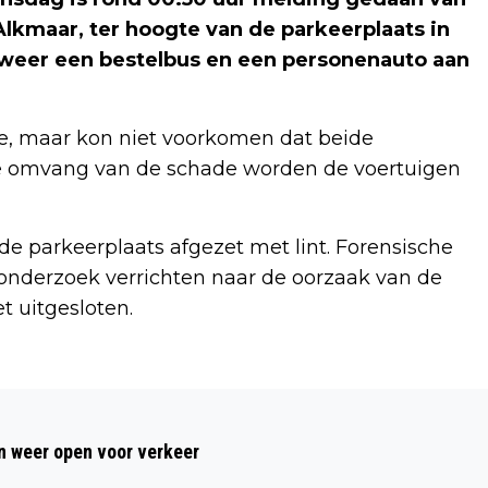
lkmaar, ter hoogte van de parkeerplaats in
dweer een bestelbus en een personenauto aan
e, maar kon niet voorkomen dat beide
de omvang van de schade worden de voertuigen
 de parkeerplaats afgezet met lint. Forensische
nderzoek verrichten naar de oorzaak van de
t uitgesloten.
Volgend artikel
AUTO BELANDT OP KANT OP N242 IN
 weer open voor verkeer
ALKMAAR