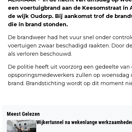
een voertuigbrand aan de Keesomstraat in A
de wijk Oudorp. Bij aankomst trof de bran
die in brand stonden.
De brandweer had het vuur snel onder control
voertuigen zwaar beschadigd raakten. Door 
als verloren beschouwd.
De politie heeft uit voorzorg een gedeelte van
opsporingsmedewerkers zullen op woensdag o
brand. Brandstichting wordt op dit moment nie
Vorig artikel
Meest Gelezen
GROTE INZET HULPDIENSTEN BIJ
Wijkertunnel na wekenlange werkzaamheden
MELDING PERSOON IN ZEE BIJ EGMOND