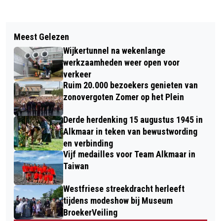
Vorig artikel
Volgend artikel
GRUPPO SPORTIVO NEEMT AFSCHEID
Meest Gelezen
TWEE AUTO’S FORS BESCHADIGD BIJ
MET LAATSTE SHOW IN VICTORIE
Wijkertunnel na wekenlange
AANRIJDING IN NIEUWE NIEDORP
werkzaamheden weer open voor
verkeer
Ruim 20.000 bezoekers genieten van
zonovergoten Zomer op het Plein
Derde herdenking 15 augustus 1945 in
Alkmaar in teken van bewustwording
en verbinding
Vijf medailles voor Team Alkmaar in
Taiwan
Westfriese streekdracht herleeft
tijdens modeshow bij Museum
BroekerVeiling