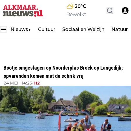
20
°C
Bewolkt
Nieuws
Cultuur
Sociaal en Welzijn
Natuur
▼
Bootje omgeslagen op Noorderplas Broek op Langedijk;
opvarenden komen met de schrik vrij
24 MEI , 14:23
•
112