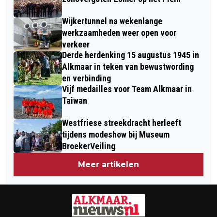
IN HEERHUGOWAARD
Wijkertunnel na wekenlange
werkzaamheden weer open voor
verkeer
Derde herdenking 15 augustus 1945 in
Alkmaar in teken van bewustwording
en verbinding
Vijf medailles voor Team Alkmaar in
Taiwan
Westfriese streekdracht herleeft
tijdens modeshow bij Museum
BroekerVeiling
Meer artikelen