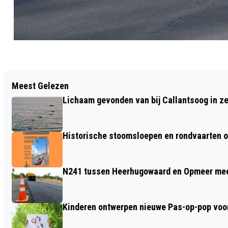
Vorig artikel
Meest Gelezen
ALKMAARSE AMBER MELCHIOR
Lichaam gevonden van bij Callantsoog in z
GENOMINEERD VOOR DE BEAUTY
AWARD 2025!
Historische stoomsloepen en rondvaarten o
N241 tussen Heerhugowaard en Opmeer meer
Kinderen ontwerpen nieuwe Pas-op-pop voor