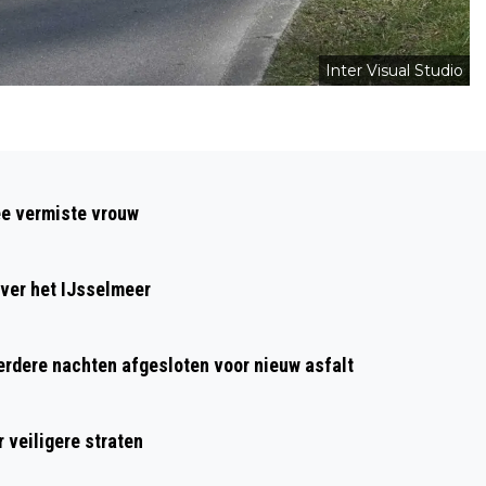
Inter Visual Studio
Volgend artikel
THE SONGWRITERS CLUB MET RUBEN
ee vermiste vrouw
ANNINK, KRYSTL EN YORI IN TAQA
THEATER DE VEST
ver het IJsselmeer
dere nachten afgesloten voor nieuw asfalt
 veiligere straten