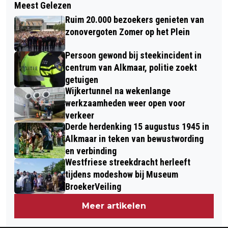
Meest Gelezen
DOORTRAPPEN FIETS4DAAGSE
N247, BESTUURDER MEE NAAR
Ruim 20.000 bezoekers genieten van
BRENGT FIETSERS VIER DAGEN OP
POLITIEBUREAU.
zonovergoten Zomer op het Plein
PAD IN ALKMAAR
Persoon gewond bij steekincident in
centrum van Alkmaar, politie zoekt
getuigen
Wijkertunnel na wekenlange
werkzaamheden weer open voor
verkeer
Derde herdenking 15 augustus 1945 in
Alkmaar in teken van bewustwording
en verbinding
Westfriese streekdracht herleeft
tijdens modeshow bij Museum
BroekerVeiling
Meer artikelen