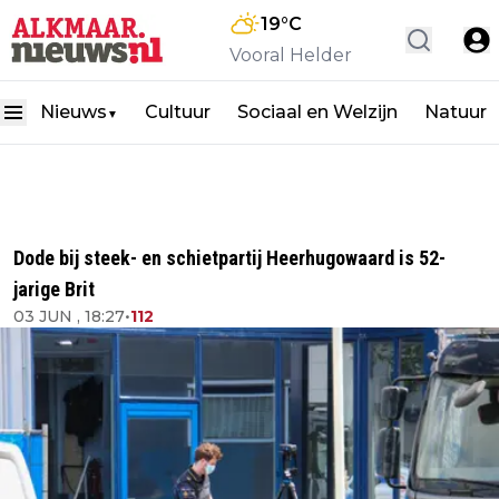
19
°C
Vooral Helder
Nieuws
Cultuur
Sociaal en Welzijn
Natuur
▼
Dode bij steek- en schietpartij Heerhugowaard is 52-
jarige Brit
03 JUN , 18:27
•
112