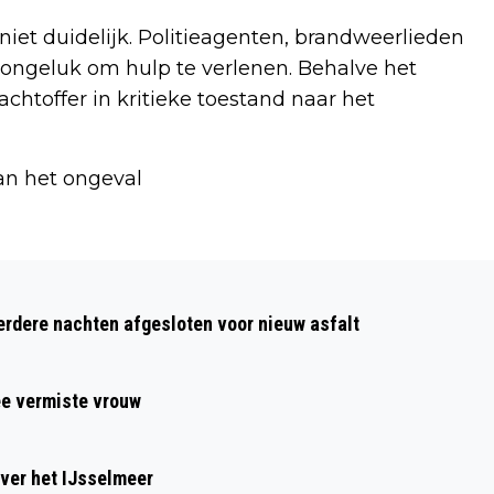
iet duidelijk. Politieagenten, brandweerlieden
ngeluk om hulp te verlenen. Behalve het
achtoffer in kritieke toestand naar het
an het ongeval
Volgend artikel
MAN UIT ALKMAAR EN VROUW UIT
dere nachten afgesloten voor nieuw asfalt
BERGEN AANGEHOUDEN VOOR
FAILLISSEMENTSFRAUDE
ee vermiste vrouw
ver het IJsselmeer