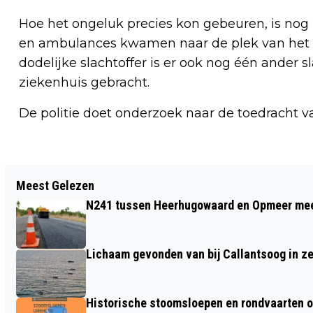
Hoe het ongeluk precies kon gebeuren, is nog n
en ambulances kwamen naar de plek van het o
dodelijke slachtoffer is er ook nog één ander sl
ziekenhuis gebracht.
De politie doet onderzoek naar de toedracht v
Vorig artikel
Meest Gelezen
MIJLPAAL: 1000STE ROOKVRIJE
N241 tussen Heerhugowaard en Opmeer meer
SPORTTERREIN IN NEDERLAND
Lichaam gevonden van bij Callantsoog in z
Historische stoomsloepen en rondvaarten o