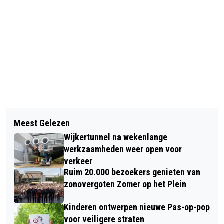
Vorig artikel
Volgend artikel
LAATSTE WEEK ZOMERVAKANTIE
Meest Gelezen
AZ LAAT PUNTEN LIGGEN IN
MET SAIL EN BLOEIENDE HEI TOP
Wijkertunnel na wekenlange
VOLENDAM: 2-2
VOOR FOTOGRAFIELIEFHEBBERS
werkzaamheden weer open voor
verkeer
Ruim 20.000 bezoekers genieten van
zonovergoten Zomer op het Plein
Kinderen ontwerpen nieuwe Pas-op-pop
voor veiligere straten