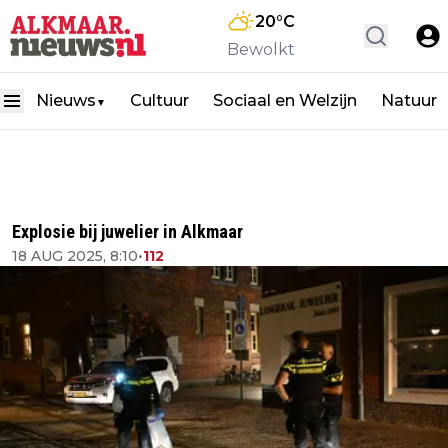
20
°C
Bewolkt
Nieuws
Cultuur
Sociaal en Welzijn
Natuur
▼
Explosie bij juwelier in Alkmaar
18 AUG 2025, 8:10
•
112