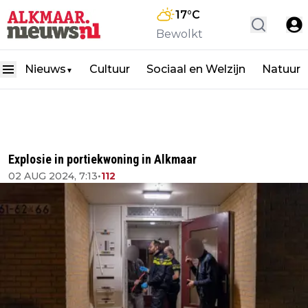
17
°C
Bewolkt
Nieuws
Cultuur
Sociaal en Welzijn
Natuur
▼
Explosie in portiekwoning in Alkmaar
02 AUG 2024, 7:13
•
112