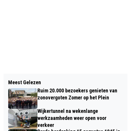
Vorig artikel
Volgend artikel
AUTOMOBILIST ONDER INVLOED
Meest Gelezen
NIEUWE INGANG EN PAD RONDOM
RAMT VERKEERSLICHT
Ruim 20.000 bezoekers genieten van
GROTE KERK ALKMAAR GEOPEND;
zonovergoten Zomer op het Plein
‘HET RONDJE OM DE KERK IS TERUG’
Wijkertunnel na wekenlange
werkzaamheden weer open voor
verkeer