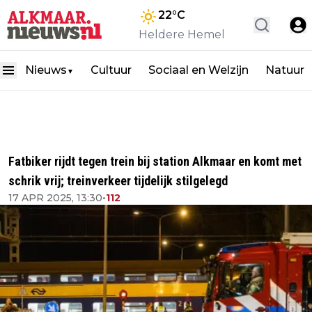
22
°C
Heldere Hemel
Nieuws
Cultuur
Sociaal en Welzijn
Natuur
▼
Fatbiker rijdt tegen trein bij station Alkmaar en komt met
schrik vrij; treinverkeer tijdelijk stilgelegd
17 APR 2025, 13:30
•
112