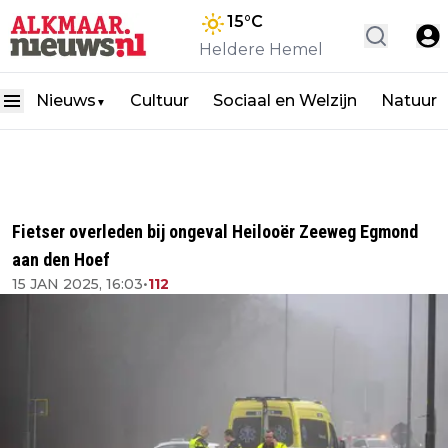
15
°C
Heldere Hemel
Nieuws
Cultuur
Sociaal en Welzijn
Natuur
▼
Fietser overleden bij ongeval Heilooër Zeeweg Egmond
aan den Hoef
15 JAN 2025, 16:03
•
112