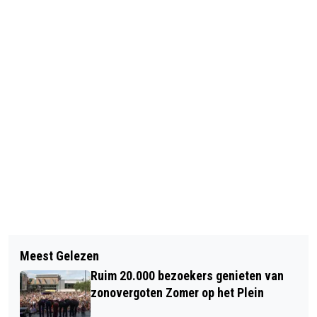
Vorig artikel
Volgend artikel
AZ WINT VOOR TWEEDE KEER IN RUIM
Meest Gelezen
OVERVAL OP KRUIDVAT
EEN MAAND VAN AJAX EN BEKERT
Ruim 20.000 bezoekers genieten van
WINKELCENTRUM DE HOEF
VERDER
zonovergoten Zomer op het Plein