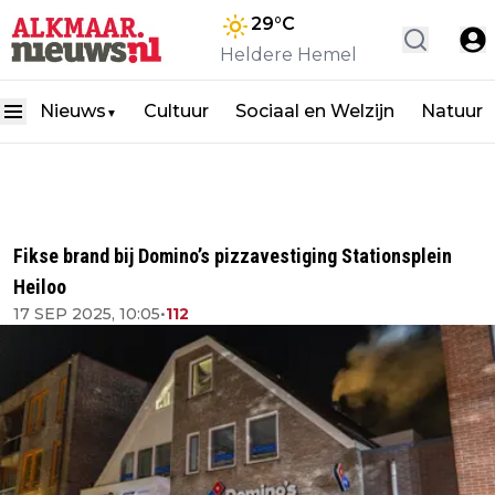
29
°C
Heldere Hemel
Nieuws
Cultuur
Sociaal en Welzijn
Natuur
▼
Fikse brand bij Domino’s pizzavestiging Stationsplein
Heiloo
17 SEP 2025, 10:05
•
112