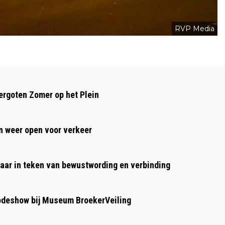
RVP Media
Volgend artikel
OFFICIEEL WARMSTE 5 NOVEMBER OOIT
rgoten Zomer op het Plein
 weer open voor verkeer
aar in teken van bewustwording en verbinding
modeshow bij Museum BroekerVeiling