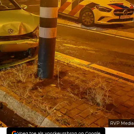
RVP Media
Voeg toe als voorkeursbron op Google