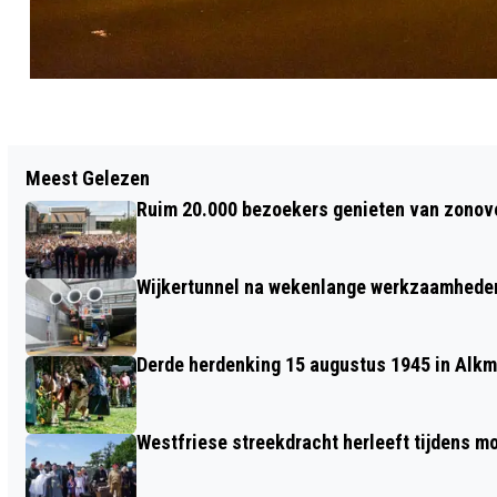
Vorig artikel
Meest Gelezen
INDRUKWEKKEND AFSCHEID VAN
Ruim 20.000 bezoekers genieten van zonove
‘PADDY’ MET FAKKELS EN VUURWERK
Wijkertunnel na wekenlange werkzaamheden
Derde herdenking 15 augustus 1945 in Alkm
Westfriese streekdracht herleeft tijdens 