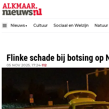
Nieuws
Cultuur
Sociaal en Welzijn
Natuur
▼
Flinke schade bij botsing o
05 NOV 2025, 17:24
•
112