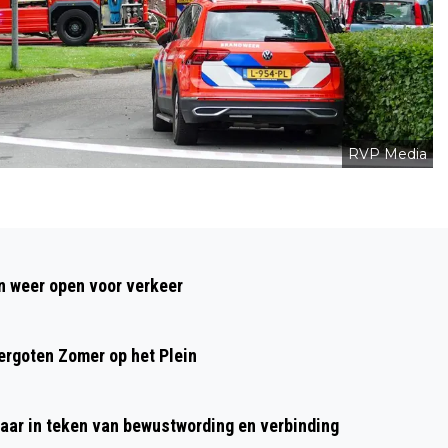
RVP Media
Volgend artikel
AUTOMOBILISTE GEWOND NADAT AUTO
 weer open voor verkeer
OP ZIJN KOP TERECHT KOMT BERGEN
AAN ZEE
rgoten Zomer op het Plein
aar in teken van bewustwording en verbinding