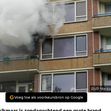
RVP Media
Voeg toe als voorkeursbron op Google
 Alkmaar is zondagochtend een grote brand