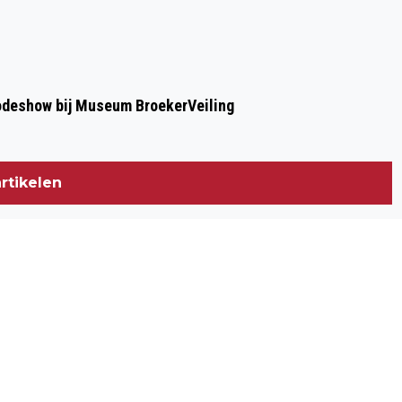
modeshow bij Museum BroekerVeiling
rtikelen