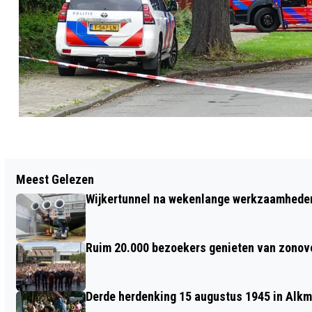
Vorig artikel
Meest Gelezen
VECHTPARTIJ OP KERMIS
Wijkertunnel na wekenlange werkzaamheden
RAADHUISPLEIN HEERHUGOWAARD;
VROUW GEWOND
Ruim 20.000 bezoekers genieten van zonove
Derde herdenking 15 augustus 1945 in Alkm