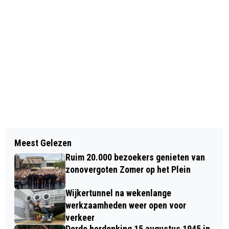
Vorig artikel
Volgend artikel
IN DE HERFST GEBOREN? DAN LEEF JE
Meest Gelezen
BRUG OVER A9 BIJ ALKMAAR
ZOMAAR EEN HALF JAAR LANGER!
Ruim 20.000 bezoekers genieten van
OVERGESCHILDERD IN KLEUREN
zonovergoten Zomer op het Plein
BENSIDE SUPPORTERSGROEP
Wijkertunnel na wekenlange
werkzaamheden weer open voor
verkeer
Derde herdenking 15 augustus 1945 in