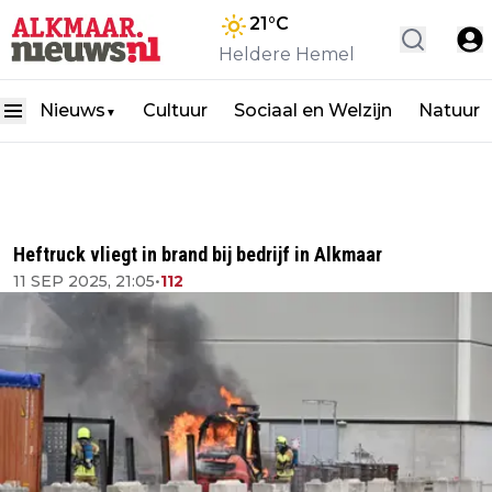
21
°C
Heldere Hemel
Nieuws
Cultuur
Sociaal en Welzijn
Natuur
▼
Heftruck vliegt in brand bij bedrijf in Alkmaar
11 SEP 2025, 21:05
•
112