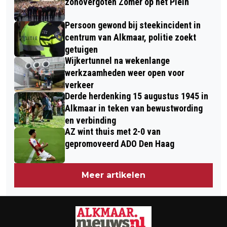
zonovergoten Zomer op het Plein
ISRAËL MEEDOET
Persoon gewond bij steekincident in
centrum van Alkmaar, politie zoekt
getuigen
Wijkertunnel na wekenlange
werkzaamheden weer open voor
verkeer
Derde herdenking 15 augustus 1945 in
Alkmaar in teken van bewustwording
en verbinding
AZ wint thuis met 2-0 van
gepromoveerd ADO Den Haag
Meer artikelen