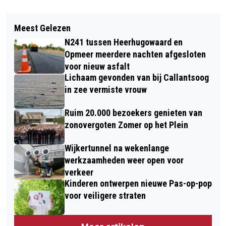
Vorig artikel
Volgend artikel
AZ LACHT, AZ HUILT; ALLES WAT
Meest Gelezen
AZ ONTSLAAT TRAINER MAARTEN
TEGEN AJAX GOED GING, GING TEGEN
N241 tussen Heerhugowaard en
MARTENS; LEEROY ECHTELD MAAKT
PEC ZWOLLE FOUT
Opmeer meerdere nachten afgesloten
SEIZOEN AF
voor nieuw asfalt
Lichaam gevonden van bij Callantsoog
in zee vermiste vrouw
Ruim 20.000 bezoekers genieten van
zonovergoten Zomer op het Plein
Wijkertunnel na wekenlange
werkzaamheden weer open voor
verkeer
Kinderen ontwerpen nieuwe Pas-op-pop
voor veiligere straten