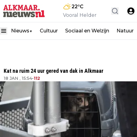
22
°C
Vooral Helder
Nieuws
Cultuur
Sociaal en Welzijn
Natuur
▼
Kat na ruim 24 uur gered van dak in Alkmaar
18 JAN , 15:54
•
112