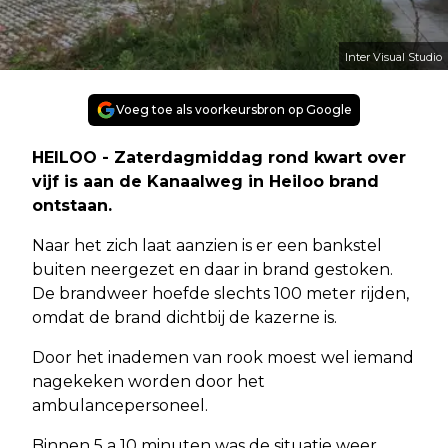
Inter Visual Studio
Voeg toe als voorkeursbron op Google
HEILOO - Zaterdagmiddag rond kwart over
vijf is aan de Kanaalweg in Heiloo brand
ontstaan.
Naar het zich laat aanzien is er een bankstel
buiten neergezet en daar in brand gestoken.
De brandweer hoefde slechts 100 meter rijden,
omdat de brand dichtbij de kazerne is.
Door het inademen van rook moest wel iemand
nagekeken worden door het
ambulancepersoneel.
Binnen 5 a 10 minuten was de situatie weer