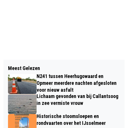
Vorig artikel
Volgend artikel
DOCUMENTAIRE 'BREDE WEGEN,
Meest Gelezen
GEMEENTERAAD STELT
ALKMAARSE WIELERPLOEG IN CHINA'
N241 tussen Heerhugowaard en
BESTEMMINGSPLAN VAST EN MAAKT
KOMENDE WEEK BIJ NH
Opmeer meerdere nachten afgesloten
DAARMEE ONTWIKKELING VAN CIRCA
voor nieuw asfalt
Lichaam gevonden van bij Callantsoog
300 WONINGEN MOGELIJK
in zee vermiste vrouw
Historische stoomsloepen en
rondvaarten over het IJsselmeer