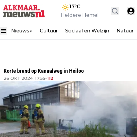
17
°C
Heldere Hemel
Nieuws
Cultuur
Sociaal en Welzijn
Natuur
▼
Korte brand op Kanaalweg in Heiloo
26 OKT 2024, 17:55
•
112