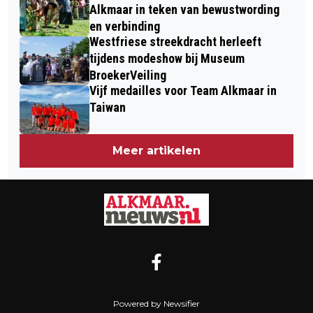
Alkmaar in teken van bewustwording
en verbinding
Westfriese streekdracht herleeft
tijdens modeshow bij Museum
BroekerVeiling
Vijf medailles voor Team Alkmaar in
Taiwan
Meer artikelen
Powered by Newsifier