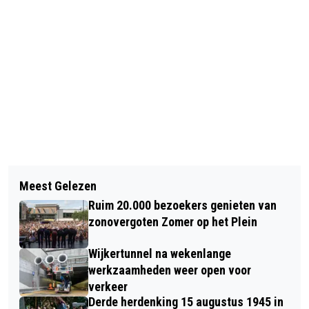
Vorig artikel
Volgend artikel
VIER DE VRIJHEID OP HET KETI KOTI
Meest Gelezen
VIER ALMEERDERS AANGEHOUDEN NA
FESTIVAL IN ALKMAAR
Ruim 20.000 bezoekers genieten van
POGING TOT HELPDESKFRAUDE IN
zonovergoten Zomer op het Plein
HEERHUGOWAARD
Wijkertunnel na wekenlange
werkzaamheden weer open voor
verkeer
Derde herdenking 15 augustus 1945 in