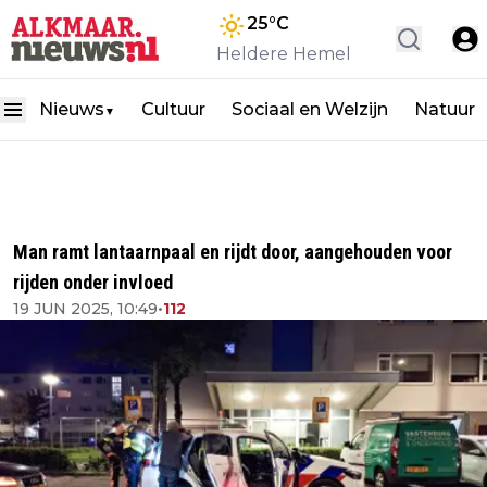
25
°C
Heldere Hemel
Nieuws
Cultuur
Sociaal en Welzijn
Natuur
▼
Man ramt lantaarnpaal en rijdt door, aangehouden voor
rijden onder invloed
19 JUN 2025, 10:49
•
112