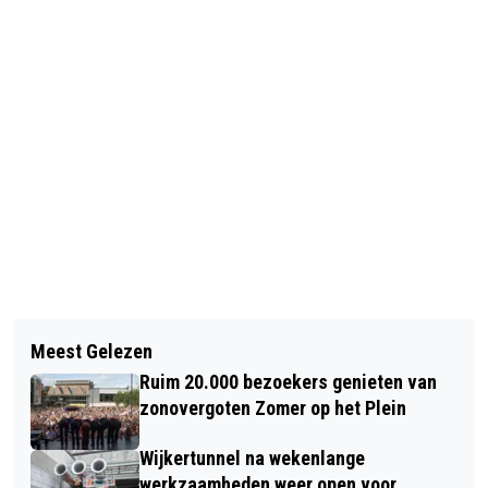
Vorig artikel
Volgend artikel
HANS KLOK BRENGT MAGIE NAAR
Meest Gelezen
ONTDEK ALLES OVER HET
BEVERWIJK MAAR LAS VEGAS LONKT
Ruim 20.000 bezoekers genieten van
INDRUKWEKKENDE GROTE RAAM,
zonovergoten Zomer op het Plein
GRATIS RONDLEIDINGEN IN GROTE
Wijkertunnel na wekenlange
KERK
werkzaamheden weer open voor