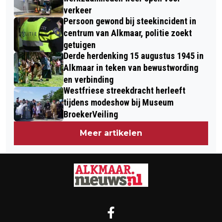
verkeer
Persoon gewond bij steekincident in
centrum van Alkmaar, politie zoekt
getuigen
Derde herdenking 15 augustus 1945 in
Alkmaar in teken van bewustwording
en verbinding
Westfriese streekdracht herleeft
tijdens modeshow bij Museum
BroekerVeiling
Meer artikelen