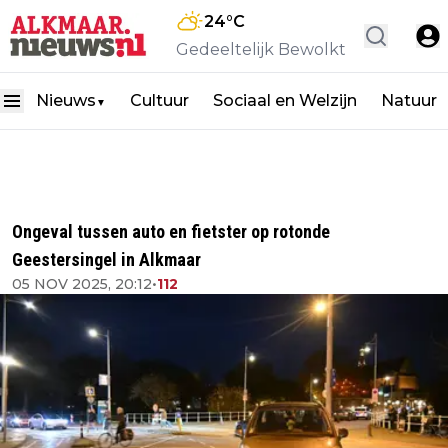
24
°C
Gedeeltelijk Bewolkt
Nieuws
Cultuur
Sociaal en Welzijn
Natuur
▼
Ongeval tussen auto en fietster op rotonde
Geestersingel in Alkmaar
05 NOV 2025, 20:12
•
112