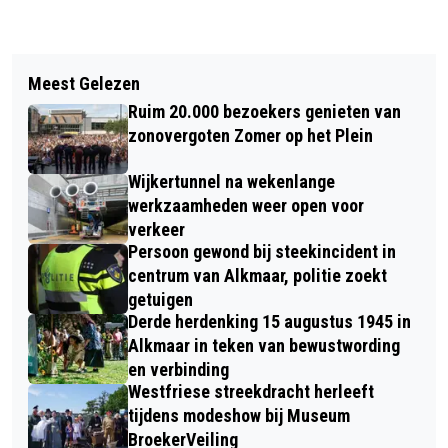
Vorig artikel
Volgend artikel
OFFICIEEL WARMSTE 5 NOVEMBER
Meest Gelezen
HANDGRANAAT GEVONDEN IN
OOIT
Ruim 20.000 bezoekers genieten van
WEILAND CASTRICUM, EOD BRENGT
zonovergoten Zomer op het Plein
EXPLOSIEF TOT ONTPLOFFING
Wijkertunnel na wekenlange
werkzaamheden weer open voor
verkeer
Persoon gewond bij steekincident in
centrum van Alkmaar, politie zoekt
getuigen
Derde herdenking 15 augustus 1945 in
Alkmaar in teken van bewustwording
en verbinding
Westfriese streekdracht herleeft
tijdens modeshow bij Museum
BroekerVeiling