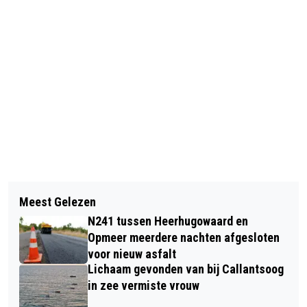
Vorig artikel
Volgend artikel
NEPAGENT LICHT 84-JARIGE VROUW
Meest Gelezen
FEESTELIJKE START BOUW PENDORP
OP: POLITIE ZOEKT JONGE
N241 tussen Heerhugowaard en
IN ALKMAAR
VERDACHTE
Opmeer meerdere nachten afgesloten
voor nieuw asfalt
Lichaam gevonden van bij Callantsoog
in zee vermiste vrouw