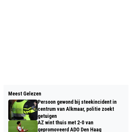
Vorig artikel
Volgend artikel
ALKMAARSE SPORTKAMPIOENEN
Meest Gelezen
BLOEMEN GOED VOOR HET BREIN;
GEHULDIGD IN STADHUIS
Persoon gewond bij steekincident in
PROFESSOR ERIK SCHERDER OPENT
centrum van Alkmaar, politie zoekt
SEIZOEN KEUKENHOF
getuigen
AZ wint thuis met 2-0 van
gepromoveerd ADO Den Haag