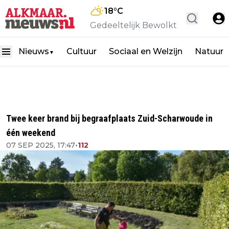
18
°C
Gedeeltelijk Bewolkt
Nieuws
Cultuur
Sociaal en Welzijn
Natuur
▼
Twee keer brand bij begraafplaats Zuid-Scharwoude in
één weekend
07 SEP 2025, 17:47
•
112