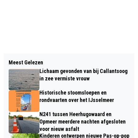
Vorig artikel
Volgend artikel
INSCHRIJVING 46E GROET UIT
Meest Gelezen
TWEE AUTOBRANDEN IN ALKMAAR IN
SCHOORL RUN GESTART
Lichaam gevonden van bij Callantsoog
ÉÉN NACHT
in zee vermiste vrouw
Historische stoomsloepen en
rondvaarten over het IJsselmeer
N241 tussen Heerhugowaard en
Opmeer meerdere nachten afgesloten
voor nieuw asfalt
Kinderen ontwerpen nieuwe Pas-op-pop