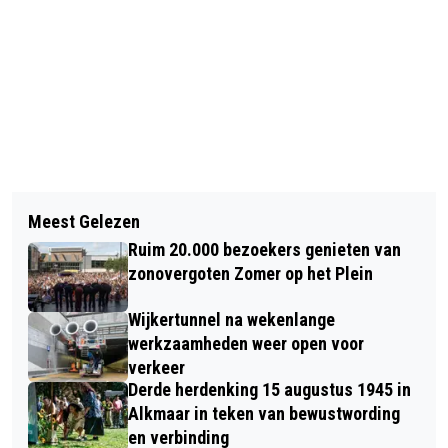
Vorig artikel
Volgend artikel
GROOT ONLINE EVENT IN KADER VAN
Meest Gelezen
EXPOSITIE ZILVEREN CAMERA 2020
INTERNATIONALE VROUWENDAG
Ruim 20.000 bezoekers genieten van
IN GROTE KERK ALKMAAR
zonovergoten Zomer op het Plein
Wijkertunnel na wekenlange
werkzaamheden weer open voor
verkeer
Derde herdenking 15 augustus 1945 in
Alkmaar in teken van bewustwording
en verbinding