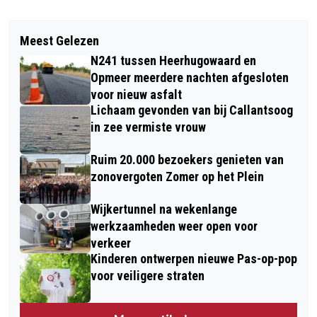
Vorig artikel
Volgend artikel
VEERTIG JAAR NA LIVE AID: THE DAY
Meest Gelezen
ZOMERVAKANTIE BIJ MUSEUM
THE MUSIC CHANGED THE WORLD
N241 tussen Heerhugowaard en
BROEKERVEILING: ELKE DAG IETS TE
Opmeer meerdere nachten afgesloten
BELEVEN!
voor nieuw asfalt
Lichaam gevonden van bij Callantsoog
in zee vermiste vrouw
Ruim 20.000 bezoekers genieten van
zonovergoten Zomer op het Plein
Wijkertunnel na wekenlange
werkzaamheden weer open voor
verkeer
Kinderen ontwerpen nieuwe Pas-op-pop
voor veiligere straten