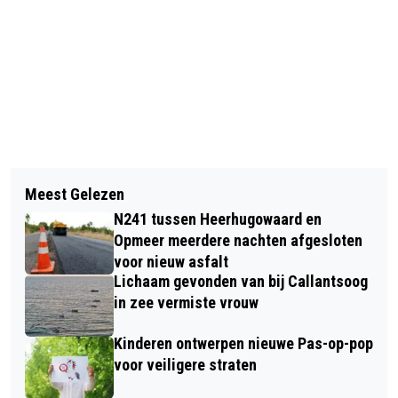
Vorig artikel
Volgend artikel
80 JAAR VRIJHEID: LEZING OVER DE
Meest Gelezen
MEXICAANSE LINKSBACK CHÁVEZ
BEVRIJDING VAN LANGEDIJK IN
N241 tussen Heerhugowaard en
TEKENT VOOR VIJF JAAR BIJ AZ
MUSEUM BROEKERVEILING
Opmeer meerdere nachten afgesloten
voor nieuw asfalt
Lichaam gevonden van bij Callantsoog
in zee vermiste vrouw
Kinderen ontwerpen nieuwe Pas-op-pop
voor veiligere straten