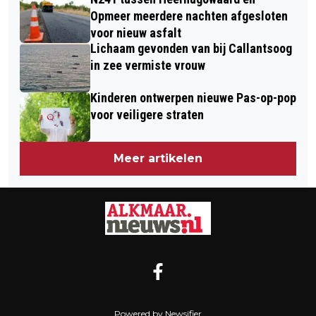
ALKMAAR PRIDE OP ZATERDAG 25
TRICERATOPS
Opmeer meerdere nachten afgesloten
MEI
voor nieuw asfalt
Lichaam gevonden van bij Callantsoog
in zee vermiste vrouw
Kinderen ontwerpen nieuwe Pas-op-pop
voor veiligere straten
Meer artikelen
Powered by Newsifier