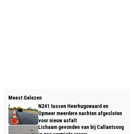
Vorig artikel
Volgend artikel
DIERENDAG 2025: ALKMAARSE
Meest Gelezen
STRANDRACE GP GROOT EGMOND-
DIEREN WEER VEILIG OP PAD
N241 tussen Heerhugowaard en
PIER-EGMOND DIT JAAR MET ZWARE
Opmeer meerdere nachten afgesloten
KLIM IN WIJK AAN ZEE
voor nieuw asfalt
Lichaam gevonden van bij Callantsoog