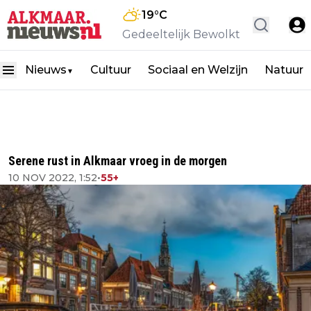
19
°C
Gedeeltelijk Bewolkt
Nieuws
Cultuur
Sociaal en Welzijn
Natuur
▼
Serene rust in Alkmaar vroeg in de morgen
10 NOV 2022, 1:52
•
55+