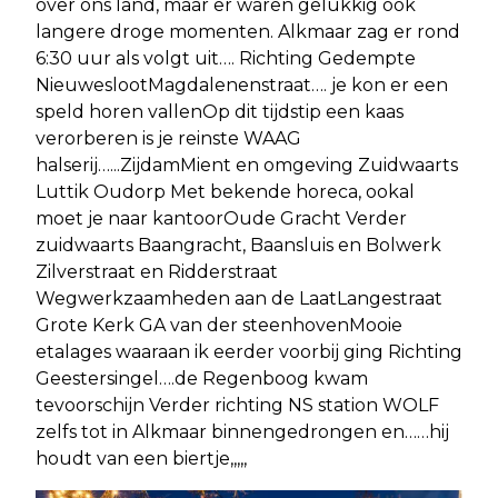
over ons land, maar er waren gelukkig ook
langere droge momenten. Alkmaar zag er rond
6:30 uur als volgt uit…. Richting Gedempte
NieuweslootMagdalenenstraat…. je kon er een
speld horen vallenOp dit tijdstip een kaas
verorberen is je reinste WAAG
halserij…...ZijdamMient en omgeving Zuidwaarts
Luttik Oudorp Met bekende horeca, ookal
moet je naar kantoorOude Gracht Verder
zuidwaarts Baangracht, Baansluis en Bolwerk
Zilverstraat en Ridderstraat
Wegwerkzaamheden aan de LaatLangestraat
Grote Kerk GA van der steenhovenMooie
etalages waaraan ik eerder voorbij ging Richting
Geestersingel….de Regenboog kwam
tevoorschijn Verder richting NS station WOLF
zelfs tot in Alkmaar binnengedrongen en……hij
houdt van een biertje,,,,,