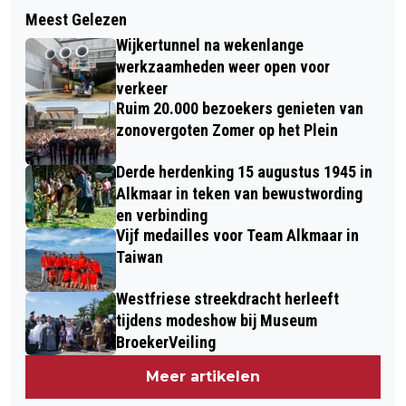
Volgend artikel
WEL ZEER LOKALE SNEEUWBUI IN
Meest Gelezen
GROENE COMBINATIE ONDERNEEMT
HEEMSTEDE NOORD HOLLAND
Wijkertunnel na wekenlange
ACTIE RICHTING ICOMOS OVER
werkzaamheden weer open voor
PLANNEN A8-A9
verkeer
Ruim 20.000 bezoekers genieten van
zonovergoten Zomer op het Plein
Derde herdenking 15 augustus 1945 in
Alkmaar in teken van bewustwording
en verbinding
Vijf medailles voor Team Alkmaar in
Taiwan
Westfriese streekdracht herleeft
tijdens modeshow bij Museum
BroekerVeiling
Meer artikelen