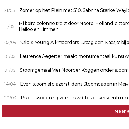
Zomer op het Plein met S10, Sabrina Starke, Way
21/05
Militaire colonne trekt door Noord-Holland: pitt
11/05
Heiloo en Limmen
'Old & Young Alkmaerders' Draag een 'Kaesje' bij
02/05
Laurence Aëgerter maakt monumentaal kunstwer
01/05
Stoomgemaal Vier Noorder Koggen onder stoom
01/05
Even stoom afblazen tijdens Stoomdagen in Meiv
14/04
Publieksopening vernieuwd bezoekerscentr
20/03
Meer a