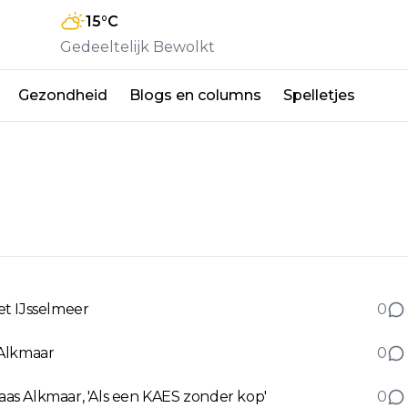
15
°C
Gedeeltelijk Bewolkt
Gezondheid
Blogs en columns
Spelletjes
et IJsselmeer
0
 Alkmaar
0
as Alkmaar, 'Als een KAES zonder kop'
0