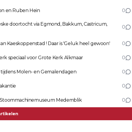
lon en Ruben Hein
0
oreske doortocht via Egmond, Bakkum, Castricum,
0
 aan Kaeskoppenstad ! Daar is 'Geluk heel gewoon'
0
k speciaal voor Grote Kerk Alkmaar
0
 tijdens Molen- en Gemalendagen
0
akantie
0
um Stoommachinemuseum Medemblik
0
rtikelen