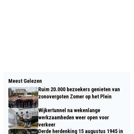
Vorig artikel
Volgend artikel
AZ KAN HET IN THUISDUEL PSV NIET
Meest Gelezen
DE MOOISTE WANDEL- EN
MOEILIJK MAKEN; NA RODE KAART IN
Ruim 20.000 bezoekers genieten van
FOTOROUTES: ELSWOUT OVERVEEN
11E MINUUT KAARTEN AL GESCHUT
zonovergoten Zomer op het Plein
Wijkertunnel na wekenlange
werkzaamheden weer open voor
verkeer
Derde herdenking 15 augustus 1945 in