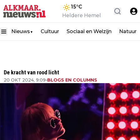
15
°C
Heldere Hemel
Nieuws
Cultuur
Sociaal en Welzijn
Natuur
▼
De kracht van rood licht
20 OKT 2024, 9:09
•
BLOGS EN COLUMNS