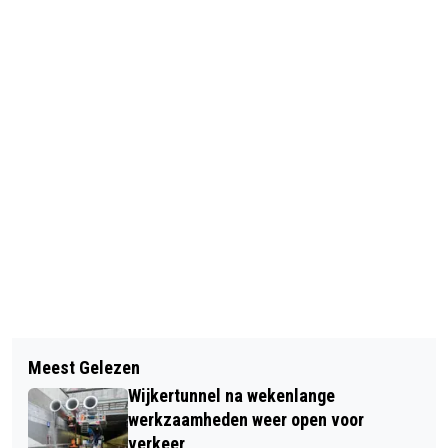
Vorig artikel
Volgend artikel
CODE GEEL IN HET WESTEN VAN HET
Meest Gelezen
AUTOMOBILIST KOMT OM HET LEVEN
LAND OM REGEN, HAGEL EN
Wijkertunnel na wekenlange
BIJ ONGEVAL OP A9 BIJ HEILOO
WINDSTOTEN
werkzaamheden weer open voor
verkeer