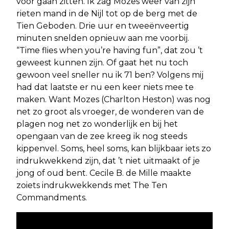
voor gaan zitten. Ik zag Mozes weer van zijn
rieten mand in de Nijl tot op de berg met de
Tien Geboden. Drie uur en tweeënveertig
minuten snelden opnieuw aan me voorbij.
“Time flies when you’re having fun”, dat zou ’t
geweest kunnen zijn. Of gaat het nu toch
gewoon veel sneller nu ik 71 ben? Volgens mij
had dat laatste er nu een keer niets mee te
maken. Want Mozes (Charlton Heston) was nog
net zo groot als vroeger, de wonderen van de
plagen nog net zo wonderlijk en bij het
opengaan van de zee kreeg ik nog steeds
kippenvel. Soms, heel soms, kan blijkbaar iets zo
indrukwekkend zijn, dat ’t niet uitmaakt of je
jong of oud bent. Cecile B. de Mille maakte
zoiets indrukwekkends met The Ten
Commandments.