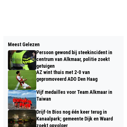
Vorig artikel
Volgend artikel
KOMEET KOMENDE WEEK MOGELIJK
Meest Gelezen
WILDE BUITENDAG VAN OERRR IN HET
MET BLOTE OOG ZICHTBAAR
Persoon gewond bij steekincident in
ZWANENWATER
centrum van Alkmaar, politie zoekt
getuigen
AZ wint thuis met 2-0 van
gepromoveerd ADO Den Haag
Vijf medailles voor Team Alkmaar in
Taiwan
Drijf-In Bios nog één keer terug in
Kanaalpark; gemeente Dijk en Waard
zoekt opvolger