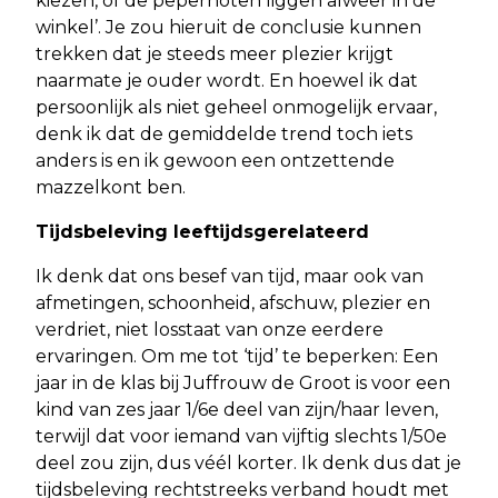
kiezen, of de pepernoten liggen alweer in de
winkel’. Je zou hieruit de conclusie kunnen
trekken dat je steeds meer plezier krijgt
naarmate je ouder wordt. En hoewel ik dat
persoonlijk als niet geheel onmogelijk ervaar,
denk ik dat de gemiddelde trend toch iets
anders is en ik gewoon een ontzettende
mazzelkont ben.
Tijdsbeleving leeftijdsgerelateerd
Ik denk dat ons besef van tijd, maar ook van
afmetingen, schoonheid, afschuw, plezier en
verdriet, niet losstaat van onze eerdere
ervaringen. Om me tot ‘tijd’ te beperken: Een
jaar in de klas bij Juffrouw de Groot is voor een
kind van zes jaar 1/6e deel van zijn/haar leven,
terwijl dat voor iemand van vijftig slechts 1/50e
deel zou zijn, dus véél korter. Ik denk dus dat je
tijdsbeleving rechtstreeks verband houdt met