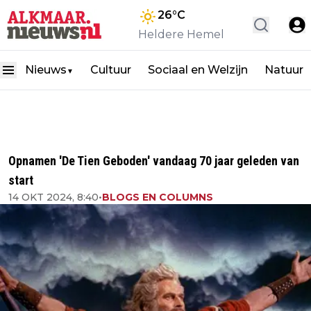
26
°C
Heldere Hemel
Nieuws
Cultuur
Sociaal en Welzijn
Natuur
▼
Opnamen 'De Tien Geboden' vandaag 70 jaar geleden van
start
14 OKT 2024, 8:40
•
BLOGS EN COLUMNS