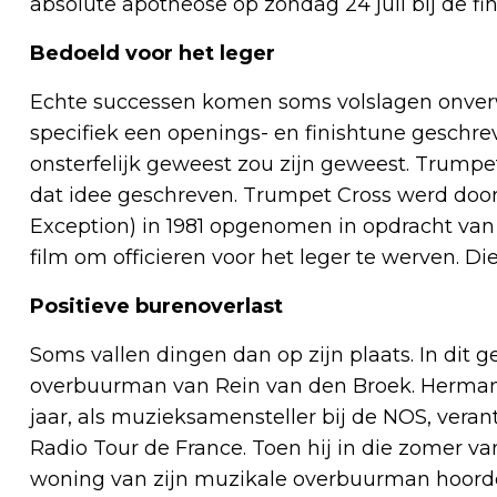
absolute apotheose op zondag 24 juli bij de f
Bedoeld voor het leger
Echte successen komen soms volslagen onverw
specifiek een openings- en finishtune geschr
onsterfelijk geweest zou zijn geweest. Trumpe
dat idee geschreven. Trumpet Cross werd door
Exception) in 1981 opgenomen in opdracht va
film om officieren voor het leger te werven. Di
Positieve burenoverlast
Soms vallen dingen dan op zijn plaats. In dit 
overbuurman van Rein van den Broek. Herman
jaar, als muzieksamensteller bij de NOS, vera
Radio Tour de France. Toen hij in die zomer v
woning van zijn muzikale overbuurman hoorde 