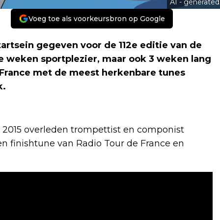
AI - generated
Voeg toe als voorkeursbron op Google
startsein gegeven voor de 112e editie van de
e weken sportplezier, maar ook 3 weken lang
 France met de meest herkenbare tunes
k.
 in 2015 overleden trompettist en componist
en finishtune van Radio Tour de France en