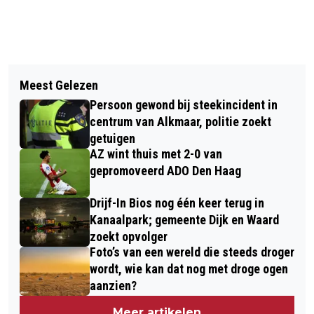
Vorig artikel
Volgend artikel
7E EDITIE ICONISCHE
Meest Gelezen
NOORD-HOLLAND TIJDENS
KITESURFTOCHT HOEK TOT HELDER
Persoon gewond bij steekincident in
HERFSTVAKANTIE PARADIJS VOOR
WEGENS TE WEINIG WIND
centrum van Alkmaar, politie zoekt
LIEFHEBBERS VAN PADDENSTOELEN
getuigen
UITGESTELD TOT VOORJAAR 2025
AZ wint thuis met 2-0 van
gepromoveerd ADO Den Haag
Drijf-In Bios nog één keer terug in
Kanaalpark; gemeente Dijk en Waard
zoekt opvolger
Foto’s van een wereld die steeds droger
wordt, wie kan dat nog met droge ogen
aanzien?
Meer artikelen