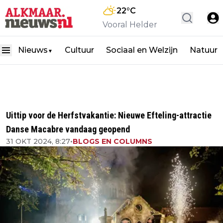
22
°C
Vooral Helder
Nieuws
Cultuur
Sociaal en Welzijn
Natuur
▼
Uittip voor de Herfstvakantie: Nieuwe Efteling-attractie
Danse Macabre vandaag geopend
31 OKT 2024, 8:27
•
BLOGS EN COLUMNS