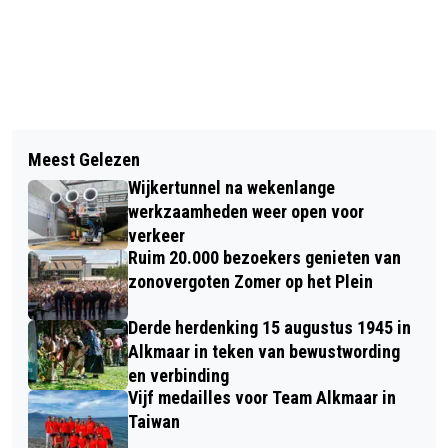
Vorig artikel
Volgend artikel
JONGEN (16) GEWOND NA
Meest Gelezen
JAN LAMMERS: FANS GRAND PRIX
STEEKPARTIJ OP ALKMAARSE
Wijkertunnel na wekenlange
FORMULE 1 DRAGEN JAARLIJKS
KERMIS
werkzaamheden weer open voor
ENORM BIJ AAN HET SUCCES VAN DIT
verkeer
Ruim 20.000 bezoekers genieten van
GEWELDIG SPORTIEVE EVENEMENT
zonovergoten Zomer op het Plein
Derde herdenking 15 augustus 1945 in
Alkmaar in teken van bewustwording
en verbinding
Vijf medailles voor Team Alkmaar in
Taiwan