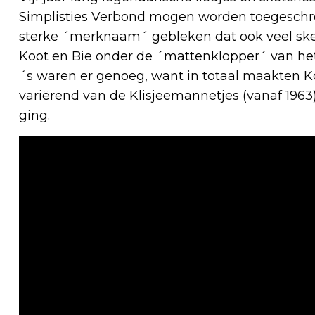
Simplisties Verbond mogen worden toegeschre
sterke ´merknaam´ gebleken dat ook veel ske
Koot en Bie onder de ´mattenklopper´ van he
´s waren er genoeg, want in totaal maakten K
variërend van de Klisjeemannetjes (vanaf 1963)
ging.