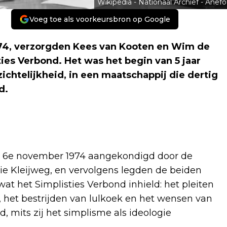
Wikipedia - Nationaal Archief - Anefo
Voeg toe als voorkeursbron op Google
974, verzorgden Kees van Kooten en Wim de
ties Verbond. Het was het begin van 5 jaar
ichtelijkheid, in een maatschappij die dertig
d.
de 6e november 1974 aangekondigd door de
ie Kleijweg, en vervolgens legden de beiden
at het Simplisties Verbond inhield: het pleiten
j, het bestrijden van lulkoek en het wensen van
, mits zij het simplisme als ideologie