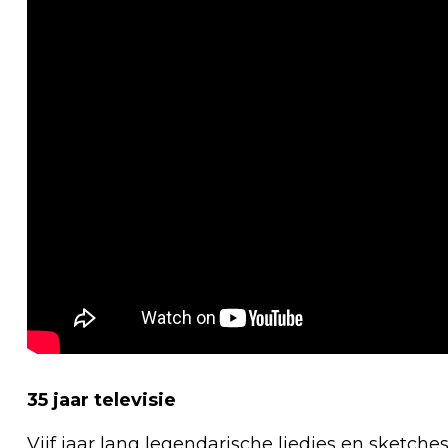
35 jaar televisie
Vijf jaar lang legendarische liedjes en sketch