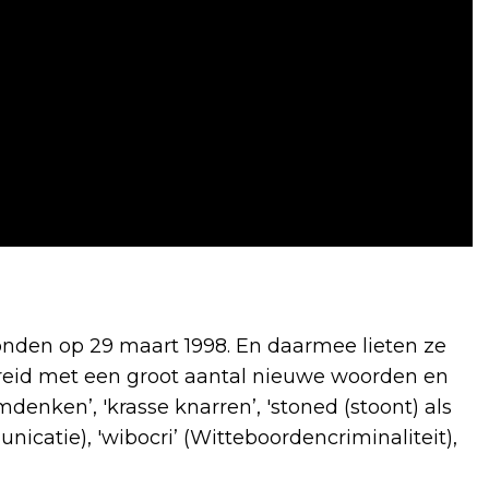
onden op 29 maart 1998. En daarmee lieten ze
reid met een groot aantal nieuwe woorden en
emdenken’, 'krasse knarren’, 'stoned (stoont) als
catie), 'wibocri’ (Witteboordencriminaliteit),