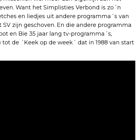
ven. Want het Simplisties Verbond is zo´n
tches en liedjes uit andere programma´s van
t SV zijn geschoven. En die andere programma
oot en Bie 35 jaar lang tv-programma´s,
 tot de ´Keek op de week´ dat in 1988 van start