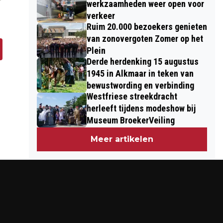
werkzaamheden weer open voor
verkeer
Ruim 20.000 bezoekers genieten
van zonovergoten Zomer op het
Plein
Derde herdenking 15 augustus
1945 in Alkmaar in teken van
bewustwording en verbinding
Westfriese streekdracht
herleeft tijdens modeshow bij
Museum BroekerVeiling
Meer artikelen