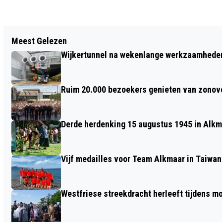
Vorig artikel
Meest Gelezen
ZOMERFEEST ONDER HET KLIMDUIN
Wijkertunnel na wekenlange werkzaamheden
SCHOORL
Ruim 20.000 bezoekers genieten van zonove
Derde herdenking 15 augustus 1945 in Alkm
Vijf medailles voor Team Alkmaar in Taiwan
Westfriese streekdracht herleeft tijdens 