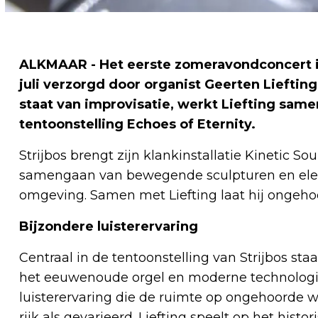
ALKMAAR - Het eerste zomeravondconcert 
juli verzorgd door organist Geerten Liefting
staat van improvisatie, werkt Liefting same
tentoonstelling Echoes of Eternity.
Strijbos brengt zijn klankinstallatie Kinetic So
samengaan van bewegende sculpturen en elek
omgeving. Samen met Liefting laat hij ongeho
Bijzondere luisterervaring
Centraal in de tentoonstelling van Strijbos st
het eeuwenoude orgel en moderne technologie
luisterervaring die de ruimte op ongehoorde w
rijk als gevarieerd. Liefting speelt op het his