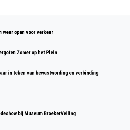
Volgend artikel
NIEUWE KINDERBURGEMEESTER BO
 weer open voor verkeer
SCHMIDT GAAT ZICH INZETTEN VOOR
KINDEREN IN ALKMAAR
rgoten Zomer op het Plein
aar in teken van bewustwording en verbinding
modeshow bij Museum BroekerVeiling