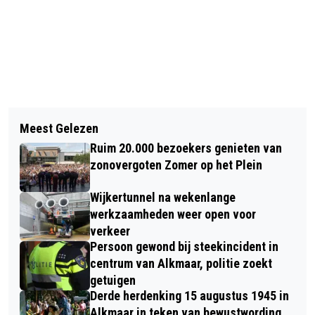
Vorig artikel
Volgend artikel
SPORT VITAAL ORGANISEERT
Meest Gelezen
TIEN MOLENS EN GEMALEN IN REGIO
DOORTRAPPEN-FIETSTOCHT DOOR
Ruim 20.000 bezoekers genieten van
ALKMAAR OPENEN DEUREN TIJDENS
ALKMAAR EN OMGEVING
zonovergoten Zomer op het Plein
MOLEN- EN GEMALENDAG
Wijkertunnel na wekenlange
werkzaamheden weer open voor
verkeer
Persoon gewond bij steekincident in
centrum van Alkmaar, politie zoekt
getuigen
Derde herdenking 15 augustus 1945 in
Alkmaar in teken van bewustwording