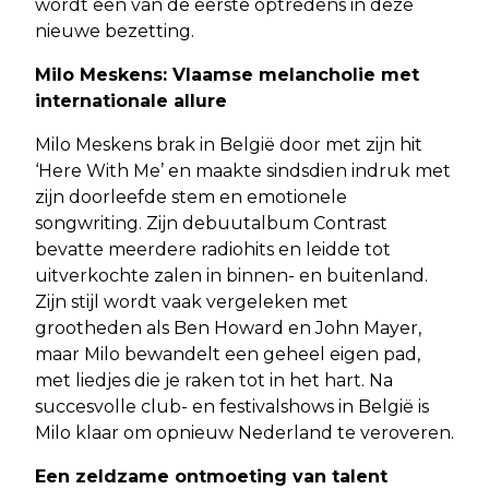
wordt een van de eerste optredens in deze
nieuwe bezetting.
Milo Meskens: Vlaamse melancholie met
internationale allure
Milo Meskens brak in België door met zijn hit
‘Here With Me’ en maakte sindsdien indruk met
zijn doorleefde stem en emotionele
songwriting. Zijn debuutalbum Contrast
bevatte meerdere radiohits en leidde tot
uitverkochte zalen in binnen- en buitenland.
Zijn stijl wordt vaak vergeleken met
grootheden als Ben Howard en John Mayer,
maar Milo bewandelt een geheel eigen pad,
met liedjes die je raken tot in het hart. Na
succesvolle club- en festivalshows in België is
Milo klaar om opnieuw Nederland te veroveren.
Een zeldzame ontmoeting van talent