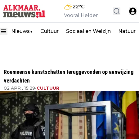
22
°C
Vooral Helder
Nieuws
Cultuur
Sociaal en Welzijn
Natuur
▼
Roemeense kunstschatten teruggevonden op aanwijzing
verdachten
02 APR , 15:29
•
CULTUUR