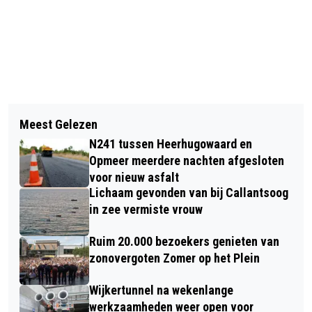
Vorig artikel
Volgend artikel
DEZE ONDERNEMERS MAKEN KANS OP
Meest Gelezen
PARKEERGARAGE DE VEST WEER
DE TITEL “BESTE ONDERNEMING VAN
N241 tussen Heerhugowaard en
OPEN NA VERBOUWING
NOORD-HOLLAND 2026”.
Opmeer meerdere nachten afgesloten
voor nieuw asfalt
Lichaam gevonden van bij Callantsoog
in zee vermiste vrouw
Ruim 20.000 bezoekers genieten van
zonovergoten Zomer op het Plein
Wijkertunnel na wekenlange
werkzaamheden weer open voor