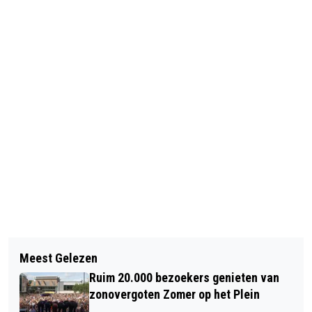
Vorig artikel
Volgend artikel
BLOKKER (HER)OPENT KOMENDE
Meest Gelezen
ALBERT HEIJN DE MARE IN ALKMAAR
MAANDEN 37 VESTIGINGEN
Ruim 20.000 bezoekers genieten van
TWEE WEKEN GESLOTEN WEGENS
WAARONDER HEEMSKERK EN HEILOO
zonovergoten Zomer op het Plein
VERBOUWING