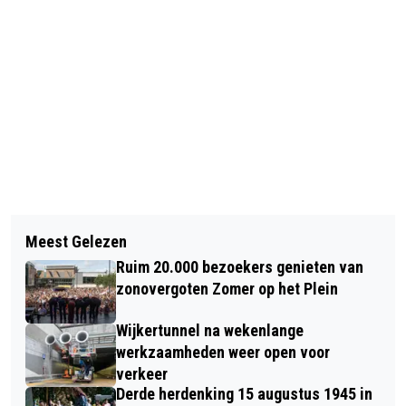
Vorig artikel
Volgend artikel
HISTORISCHE MODESHOW BIJ
Meest Gelezen
MEERDERE GEWONDEN EN PERSOON
MUSEUM BROEKERVEILING
Ruim 20.000 bezoekers genieten van
BEVRIJD UIT AUTO BIJ ONGEVAL
zonovergoten Zomer op het Plein
N245
Wijkertunnel na wekenlange
werkzaamheden weer open voor
verkeer
Derde herdenking 15 augustus 1945 in