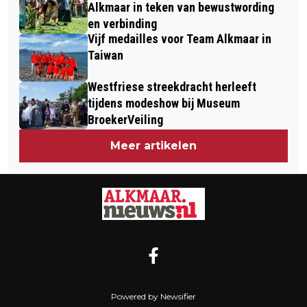
Alkmaar in teken van bewustwording
en verbinding
Vijf medailles voor Team Alkmaar in
Taiwan
Westfriese streekdracht herleeft
tijdens modeshow bij Museum
BroekerVeiling
Meer artikelen
Powered by Newsifier