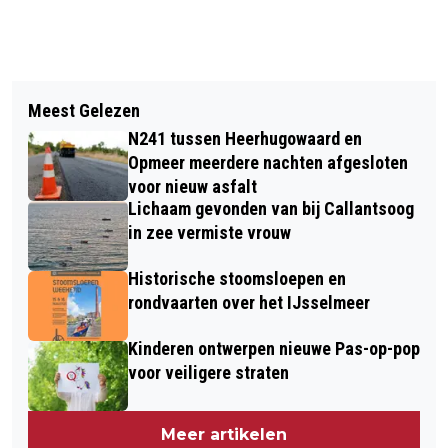
Vorig artikel
Volgend artikel
VANAF VANDAAG OOK OP
Meest Gelezen
BIJENHUIS MUSEUM BROEKERVEILING
BASISSCHOLEN GEEN MOBIELTJE
N241 tussen Heerhugowaard en
OFFICIEEL GEOPEND
MEER IN DE KLAS
Opmeer meerdere nachten afgesloten
voor nieuw asfalt
Lichaam gevonden van bij Callantsoog
in zee vermiste vrouw
Historische stoomsloepen en
rondvaarten over het IJsselmeer
Kinderen ontwerpen nieuwe Pas-op-pop
voor veiligere straten
Meer artikelen