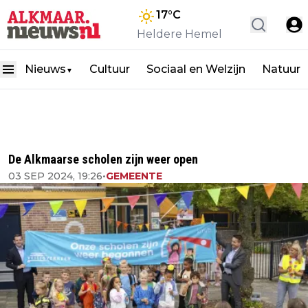
17
°C
Heldere Hemel
Nieuws
Cultuur
Sociaal en Welzijn
Natuur
▼
De Alkmaarse scholen zijn weer open
03 SEP 2024, 19:26
•
GEMEENTE